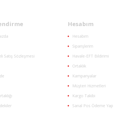
lendirme
Hesabım
ızda
Hesabım
m
Siparişlerim
li Satış Sözleşmesi
Havale-EFT Bildirimi
Ortaklık
ade
Kampanyalar
Müşteri Hizmetleri
rtaklığı
Kargo Takibi
dekiler
Sanal Pos Ödeme Yap