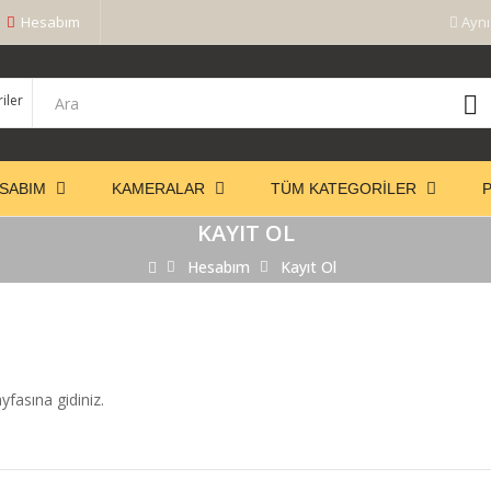
Hesabım
Aynı
SABIM
KAMERALAR
TÜM KATEGORILER
KAYIT OL
Hesabım
Kayıt Ol
yfasına gidiniz.