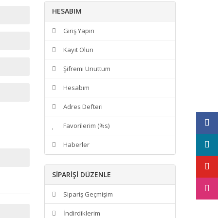
HESABIM
Giriş Yapın
Kayıt Olun
Şifremi Unuttum
Hesabım
Adres Defteri
Favorilerim (%s)
Haberler
SIPARIŞI DÜZENLE
Sipariş Geçmişim
İndirdiklerim