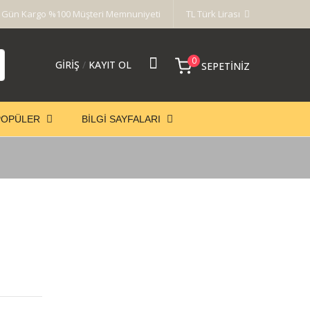
 Gün Kargo %100 Müşteri Memnuniyeti
TL Türk Lirası
0
GIRIŞ
/
KAYIT OL
SEPETINIZ
POPÜLER
BILGI SAYFALARI