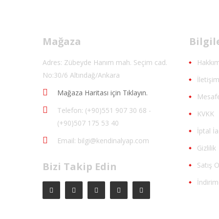
Mağaza
Bilgi
Adres: Zübeyde Hanım mah. Seçim cad.
Hakkım
No:30/6 Altındağ/Ankara
İletişi
Mağaza Haritası için Tıklayın.
Mesafe
Telefon: (+90)551 907 30 68 -
KVKK
(+90)507 175 53 40
İptal İ
Email: bilgi@kendinalyap.com
Gizlilik
Bizi Takip Edin
Satış O
İndirim