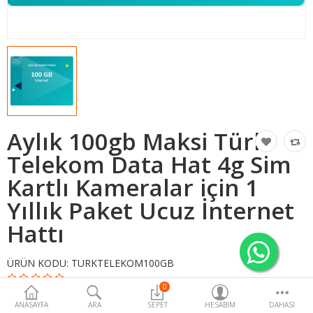
Kur
Aylık 100gb Maksi Türk
Telekom Data Hat 4g Sim
Kartlı Kameralar için 1
Yıllık Paket Ucuz İnternet
Hattı
ÜRÜN KODU:
TURKTELEKOM100GB
0
3.500,00TL
ANASAYFA
ARA
SEPET
HESABIM
DAHASI