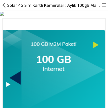
Solar 4G Sim Kartlı Kameralar : Aylık 100gb Maksi Türk ...
Hesabım
Kameralar
Tüm Kategoriler
Popüler
Bilgi Sayfaları
Karşılaştır
A. Listem (0)
TL