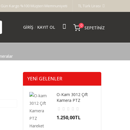
 Gün Kargo %100 Müşteri Memnuniyeti
TL Türk Lirası
0
GIRIŞ
/
KAYIT OL
SEPETINIZ
meralar
YENI GELENLER
O-Kam 3012 Çift
Kamera PTZ
Hareket Takipli Gece
Gö..
1.250,00TL