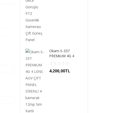
Okam-S-337
PREMiUM 4G 4
LENS AOV ÇİFT
PANEL SİRENL..
4.200,00TL