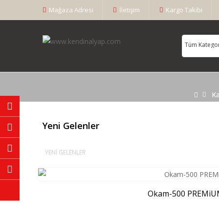
Mağaza Adresi
İletişim
Kargo Takibi
K
Yeni Gelenler
YENI GELENLER
Okam-500 PREMiUM 