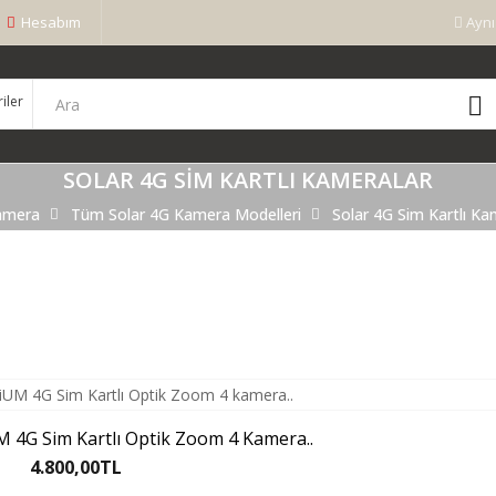
Hesabım
Aynı
SOLAR 4G SIM KARTLI KAMERALAR
amera
Tüm Solar 4G Kamera Modelleri
Solar 4G Sim Kartlı Ka
4G Sim Kartlı Optik Zoom 4 Kamera..
4.800,00TL