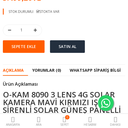
STOK DURUMU:
STOKTA VAR
AÇIKLAMA
YORUMLAR (0)
WHATSAPP SIPARIŞ BILGI
Ürün Açıklaması
O-KAM 8090 3 LENS 4G SOLAR
KAMERA MAVİ KIRMIZI IŞIKLI
SİRENLİ SOLAR GÜNEŞ PANELLİ
SİM KARTLI
0
ANASAYFA
ARA
SEPET
HESABIM
DAHASI