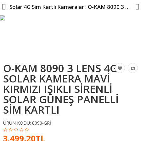
Solar 4G Sim Kartlı Kameralar : O-KAM 8090 3 LENS 4G SOLAR ...
Hesabım
Kameralar
O-KAM 8090 3 LENS 4G
Tüm Kategoriler
SOLAR KAMERA MAVİ
KIRMIZI IŞIKLI SİRENLİ
Popüler
SOLAR GÜNEŞ PANELLİ
Bilgi Sayfaları
SİM KARTLI
Karşılaştır
A. Listem (0)
ÜRÜN KODU:
8090-GRI
TL
3.499,20TL
Kur