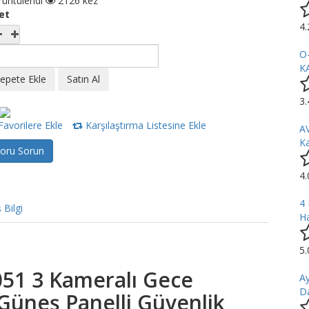
üntülendi
2126 kez
et
4
O
K
3
avorilere Ekle
Karşılaştırma Listesine Ekle
A
Ka
oru Sorun
4
4 
 Bilgi
Ha
5
051 3 Kameralı Gece
Ay
Da
 Güneş Panelli Güvenlik