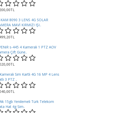
.200,00TL
-KAM 8090 3 LENS 4G SOLAR
AMERA MAVİ KIRMIZI IŞI..
.499,20TL
VENiR s-445 4 Kameralı 1 PTZ AOV
mera Çift Güne..
.020,00TL
Kameralı Sim Kartlı 4G 16 MP 4 Lens
tlı 3 PTZ ..
.040,00TL
lık 15gb Yenilemeli Türk Telekom
ta Hat 4g Sim..