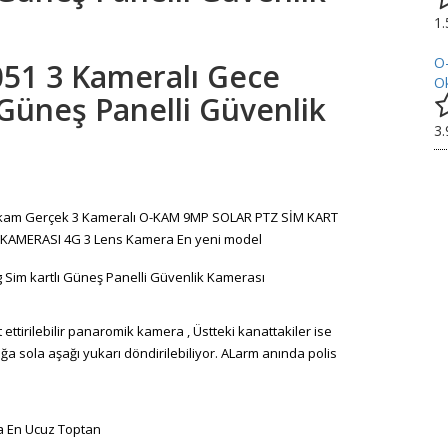
1
O
051 3 Kameralı Gece
Ok
 Güneş Panelli Güvenlik
3
 O-kam Gerçek 3 Kameralı O-KAM 9MP SOLAR PTZ SİM KART
KAMERASI 4G 3 Lens Kamera En yeni model
 Sim kartlı Güneş Panelli Güvenlik Kamerası
ettirilebilir panaromik kamera , Üstteki kanattakiler ise
ağa sola aşağı yukarı döndirilebiliyor. ALarm anında polis
a En Ucuz Toptan