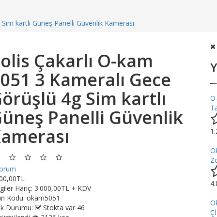
Sim kartlı Güneş Panelli Güvenlik Kamerası
olis Çakarlı O-kam
Y
051 3 Kameralı Gece
örüşlü 4g Sim kartlı
O
Ta
üneş Panelli Güvenlik
amerası
1
O
Z
yorum
600,00TL
4
giler Hariç:
3.000,00TL + KDV
ün Kodu:
okam5051
O
ok Durumu:
Stokta var 46
Ç