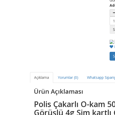
Gör
Ad
F
S
Açıklama
Yorumlar (0)
Whatsapp Sipariş
Ürün Açıklaması
Polis Çakarlı O-kam 5
Görüşlü 4g Sim kartlı