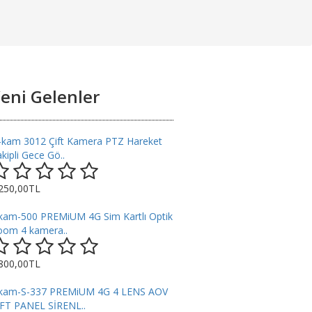
eni Gelenler
-kam 3012 Çift Kamera PTZ Hareket
kipli Gece Gö..
.250,00TL
kam-500 PREMiUM 4G Sim Kartlı Optik
oom 4 kamera..
.800,00TL
kam-S-337 PREMiUM 4G 4 LENS AOV
İFT PANEL SİRENL..