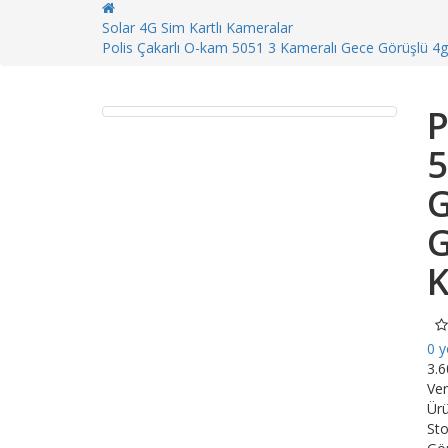
Solar 4G Sim Kartlı Kameralar
Polis Çakarlı O-kam 5051 3 Kameralı Gece Görüşlü 4g 
P
5
G
G
K
0 
3.
Ver
Ür
St