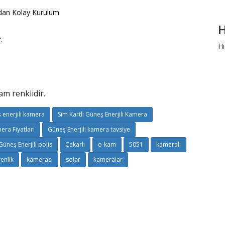
ndan Kolay Kurulum
H
ekler.
Hi
am renklidir.
 enerjili kamera
Sim Kartlı Güneş Enerjili Kamera
era Fiyatları
Güneş Enerjili kamera tavsiye
Güneş Enerjili polis
Çakarlı
o-kam
5051
kameralı
enlik
kamerası
solar
kameralar