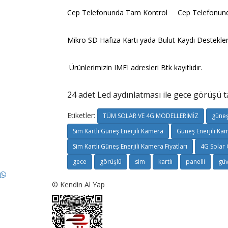
Cep Telefonunda Tam Kontrol Cep Telefonu
Mikro SD Hafıza Kartı yada Bulut Kaydı Dest
Ürünlerimizin IMEI adresleri Btk kayıtlıdır.
24 adet Led aydınlatması ile gece görüşü t
Etiketler:
TÜM SOLAR VE 4G MODELLERİMİZ
güneş
Sim Kartlı Güneş Enerjili Kamera
Güneş Enerjili Kam
Sim Kartlı Güneş Enerjili Kamera Fiyatları
4G Solar 
gece
görüşlü
sim
kartlı
panelli
güv
© Kendin Al Yap