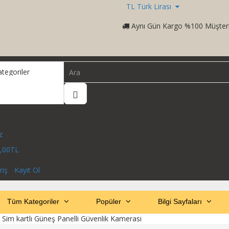
TL Türk Lirası
Aynı Gün Kargo %100 Müşter
z
,00TL
riş
/
Kayıt Ol
Tüm Kategoriler
Popüler
Bilgi Sayfaları
Sim kartlı Güneş Panelli Güvenlik Kamerası