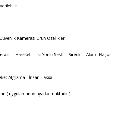
erilebilir.
üvenlik Kamerası Ürün Özellikleri:
merası Hareketli - İki Yönlü Sesli Sirenli Alarm Flaşör
ket Algılama - İnsan Takibi
 etme ( uygulamadan ayarlanmaktadır )