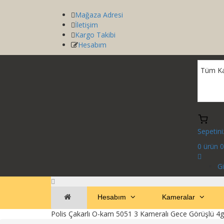
Mağaza Adresi
İletişim
Kargo Takibi
Hesabım
Sepetini
0
ürün
0
Gi
Hesabım
Kameralar
Polis Çakarlı O-kam 5051 3 Kameralı Gece Görüşlü 4g 