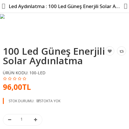
Led Aydınlatma : 100 Led Güneş Enerjili Solar Aydınlatma ...
Hesabım
100 Led Güneş Enerjili
Kameralar
Solar Aydınlatma
Tüm Kategoriler
ÜRÜN KODU:
100-LED
Popüler
96,00TL
Bilgi Sayfaları
STOK DURUMU:
STOKTA YOK
Karşılaştır
A. Listem (0)
TL
Kur