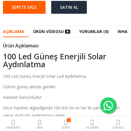
AÇIKLAMA
ÜRÜN VIDEOSU
YORUMLAR (0)
WHATS
Ürün Açıklaması
100 Led Güneş Enerjili Solar
Aydınlatma
100 Led Güneş Enerjili Solar Led Aydınlatma.
Üstten güneş alması gerekir.
Hareket Sensörlüdür.
Gece hareket algıladığında 100 led Ön ve her iki yandaki ledleri
yanar güçlü bir aydınlatma sağlar.
0
ANASAYFA
ARA
SEPET
HESABIM
DAHASI