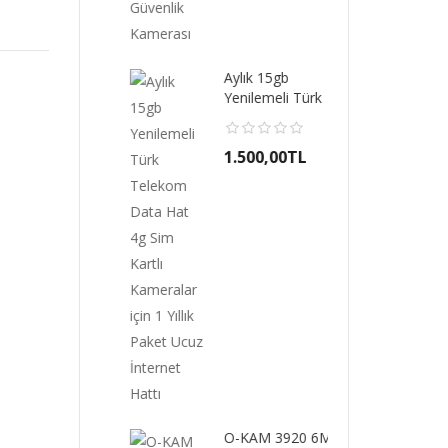
Aylık 15gb
Yenilemeli Türk
Telekom Data Hat
4g Sim..
1.500,00TL
-S-337
Oka
iUM 4G 4
PRE
 AOV ÇİFT
LEN
L SİRENL..
PAN
00,00TL
4.2
O-KAM 3920 6MP