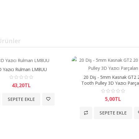
Solar 2 Kameralı Ptz
Okam 1 Yıl Tür..
3.999,60TL
rünler
O-KA
LENS
D Yazıcı Rulman LM8UU
KAM
20 Diş - 5mm Kasnak GT2 
KIRMI
Tooth Pulley 3D Yazıcı Parçal
43,20TL
3.4
5,00TL
SEPETE EKLE
SEPETE EKLE