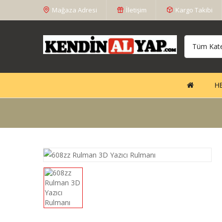
Mağaza Adresi
İletişim
Kargo Takibi
Tüm Kate
H
O-Kam
Kamer
Hareke
Gö..