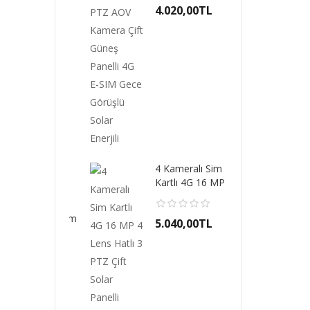
50,00TL
4.020,00TL
1.2
4 Kameralı Sim
Kartlı 4G 16 MP 4
Lens Hatlı 3 PTZ ..
m-500
Ok
iUM 4G Sim
PRE
5.040,00TL
lı Optik Zoom 4
Kar
ra..
Kam
00,00TL
4.8