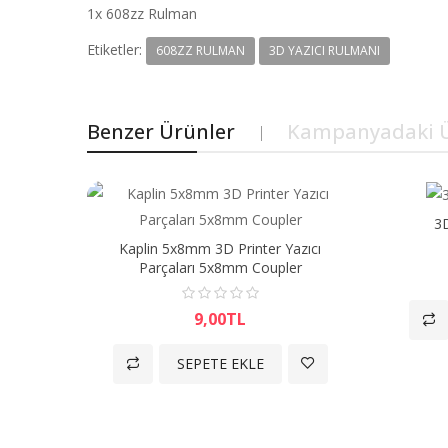
1x 608zz Rulman
Etiketler:
608ZZ RULMAN
3D YAZICI RULMANI
Benzer Ürünler
Kampanyadaki Ü
3
Kaplin 5x8mm 3D Printer Yazıcı
Parçaları 5x8mm Coupler
9,00TL
SEPETE EKLE