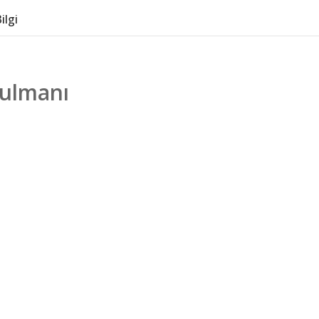
ilgi
Aylık 15gb
Yenilemeli Türk
Telekom Data Hat
Rulmanı
4g Sim..
1.500,00TL
Okam
PREM
LENS
PANE
4.2
O-KAM 3920 6MP