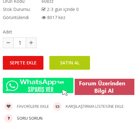
Ürün Kodu:
608zz
0,00TL
4.020,00TL
1.2
Stok Durumu:
2-3 gün içinde 0
Görüntülendi
8017 kez
-500
iUM 4G Sim
 Optik Zoom 4
Adet
a..
0,00TL
S-337
iUM 4G 4
AOV ÇİFT
 SİRENL..
4 Kameralı Sim
0,00TL
Kartlı 4G 16 MP 4
Lens Hatlı 3 PTZ ..
Oka
 8090 3
PREM
5.040,00TL
4G SOLAR
Kart
FAVORILERE EKLE
KARŞILAŞTIRMA LISTESINE EKLE
RA MAVİ
Kame
I IŞI..
4.8
SORU SORUN
9,20TL