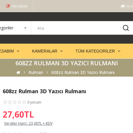
Hesabım
Aynı
goriler
ESABIM
KAMERALAR
TÜM KATEGORILER
608ZZ RULMAN 3D YAZICI RULMANI
Rulman
608zz Rulman 3D Yazıcı Rulmanı
608zz Rulman 3D Yazıcı Rulmanı
0 yorum
27,60TL
 3012 Çift
AVENiR S-445 4
O-Ka
a PTZ
Kameralı 1 PTZ AOV
Kame
Vergiler Hariç:
23,00TL + KDV
t Takipli Gece
Kamera Çift Güne..
Hare
Gö..