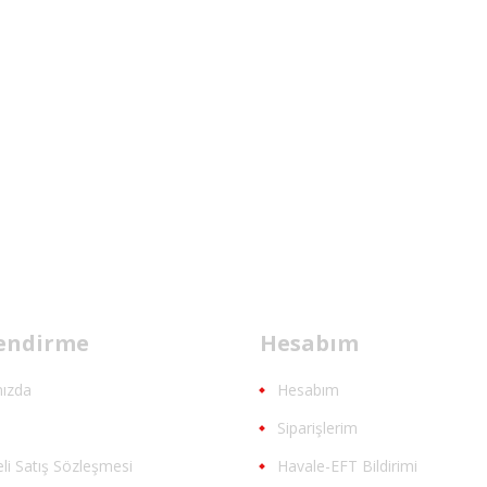
lendirme
Hesabım
ızda
Hesabım
m
Siparişlerim
li Satış Sözleşmesi
Havale-EFT Bildirimi