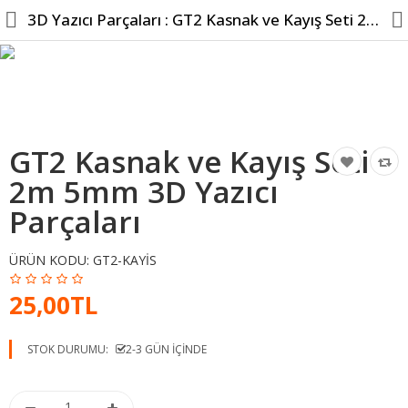
3D Yazıcı Parçaları : GT2 Kasnak ve Kayış Seti 2m 5mm ...
GT2 Kasnak ve Kayış Seti
2m 5mm 3D Yazıcı
Hesabım
Parçaları
Giriş Yap
ÜRÜN KODU:
GT2-KAYIS
Kayıt Olun
25,00TL
Şifremi Unuttum
Siparişlerim
STOK DURUMU:
2-3 GÜN IÇINDE
Hesabı Düzenle
Sepetim