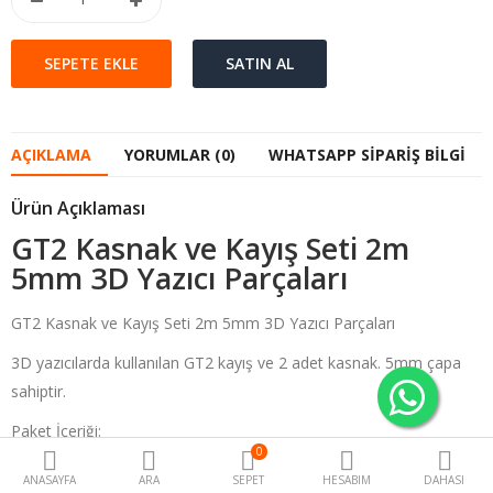
Ödeme Yap
Favorilerim
Uygulamam
AÇIKLAMA
YORUMLAR (0)
WHATSAPP SIPARIŞ BILGI
Kameralar
Ürün Açıklaması
GT2 Kasnak ve Kayış Seti 2m
Güvenlik Kameraları
Dış Mekan Kameraları
5mm 3D Yazıcı Parçaları
Mini Kameralar
Tüm Solar 4G Kamera
GT2 Kasnak ve Kayış Seti 2m 5mm 3D Yazıcı Parçaları
Modelleri
3D yazıcılarda kullanılan GT2 kayış ve 2 adet kasnak. 5mm çapa
Solar 4G Sim Kartlı Kameralar
Solar Wifi Güvenlik Kameraları
sahiptir.
Solar 4G Sim Kartlı Kameralar
Paket İçeriği:
Solar Wifi Güvenlik
0
Kameraları
2 adet 5mm Aluminyum 20 Diş Kasnak
Kablosuz Wifi Kameralar
ANASAYFA
ARA
SEPET
HESABIM
DAHASI