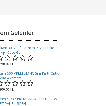
eni Gelenler
-kam 3012 Çift Kamera PTZ Hareket
kipli Gece Gö..
.250,00TL
kam-500 PREMiUM 4G Sim Kartlı Optik
oom 4 kamera..
.800,00TL
kam-S-337 PREMiUM 4G 4 LENS AOV
İFT PANEL SİRENL..