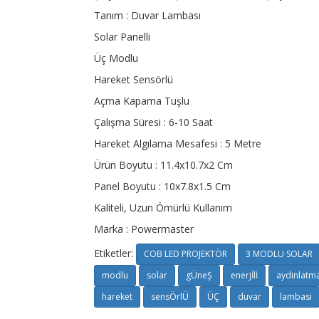
Tanım : Duvar Lambası
Solar Panelli
Üç Modlu
Hareket Sensörlü
Açma Kapama Tuşlu
Çalışma Süresi : 6-10 Saat
Hareket Algılama Mesafesi : 5 Metre
Ürün Boyutu : 11.4x10.7x2 Cm
Panel Boyutu : 10x7.8x1.5 Cm
Kaliteli, Uzun Ömürlü Kullanım
Marka : Powermaster
Etiketler:
COB LED PROJEKTÖR
3 MODLU SOLAR
modlu
solar
gÜneŞ
enerjİlİ
aydinlatm
hareket
sensÖrlÜ
ÜÇ
duvar
lambasi