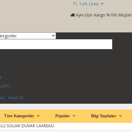
TL Türk Lirası
Aynı Gün Kargo %100 Müşter
z
,00TL
riş
/
Kayıt Ol
Tüm Kategoriler
Popüler
Bilgi Sayfaları
DLU SOLAR DUVAR LAMBASI