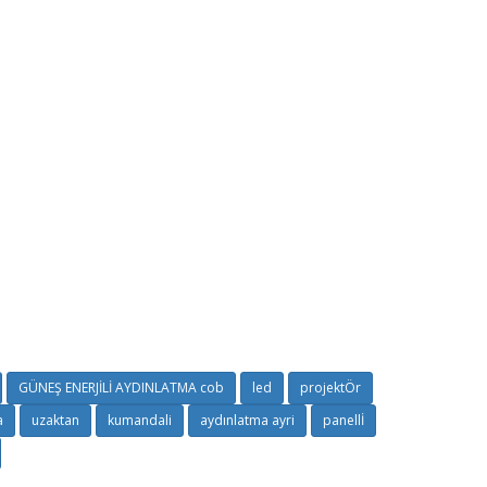
GÜNEŞ ENERJİLİ AYDINLATMA cob
led
projektÖr
a
uzaktan
kumandali
aydınlatma ayri
panellİ