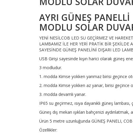
MODLU SOLAR DUVA
AYRI GÜNEŞ PANELLİ
MODLU SOLAR DUVA
YENİ NESİLCOB LED SU GEÇİRMEZ VE HAREKE
LAMBAMIZ İLE HER YERİ PRATİK BİR ŞEKİLDE
SAYESİNDE GÜNEŞ PANELİNİ DIŞARI LED LAMBAY
USB Girişi sayesinde kışın harici olarak güneş ener
3 modludur.
1. modda Kimse yokken yanmaz birisi geçince otom
2. modda Kimse yokken az yanar, birisi geçince o
3. modda devamlı yanar.
IP65 su geçirmez, ısıya dayanıklı güneş lambası,
Güneş dış mekan ışıkları bahçenizi aydınlatmak, a
Ürün 5 metre uzunluğunda GÜNEŞ PANELI, COB lamb
Özellikler: