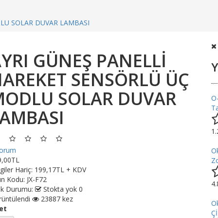
DLU SOLAR DUVAR LAMBASI
YRI GÜNEŞ PANELLİ
Y
HAREKET SENSÖRLÜ ÜÇ
MODLU SOLAR DUVAR
O
Ta
LAMBASI
1
yorum
O
9,00TL
Z
giler Hariç:
199,17TL + KDV
ün Kodu:
JX-F72
4
ok Durumu:
Stokta yok 0
üntülendi
23887 kez
O
et
Ç