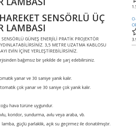
R LAMBASI
1
 HAREKET SENSÖRLÜ ÜÇ
O
R LAMBASI
Ok
T SENSÖRLÜ GÜNEŞ ENERJİLİ PRATİK PROJEKTÖR
3
 AYDINLATABİLİRSİNİZ. 3,5 METRE UZATMA KABLOSU
I EVİN İÇİNE YERLEŞTİREBİLİRSİNİZ.
jisinden bağımsız bir şekilde de şarj edebilirsiniz.
atik yanar ve 30 saniye yanık kalır.
tomatik çok yanar ve 30 saniye çok yanık kalır.
 çoğu hava türüne uygundur.
vlu, koridor, sundurma, avlu veya araba, vb.
a, güçlü parlaklık, açık su geçirmez ile donatılmıştır.