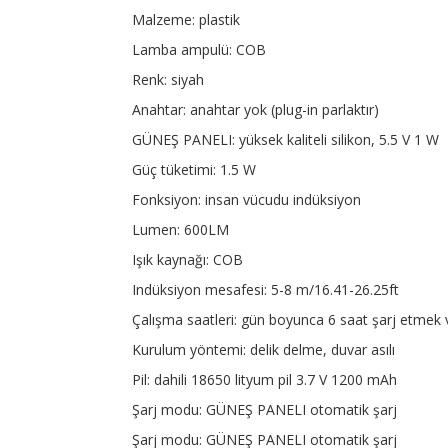
Malzeme: plastik
Lamba ampulü: COB
Renk: siyah
Anahtar: anahtar yok (plug-in parlaktır)
GÜNEŞ PANELI: yüksek kaliteli silikon, 5.5 V 1 W
Güç tüketimi: 1.5 W
Fonksiyon: insan vücudu indüksiyon
Lumen: 600LM
Işık kaynağı: COB
Indüksiyon mesafesi: 5-8 m/16.41-26.25ft
Çalışma saatleri: gün boyunca 6 saat şarj etmek 
Kurulum yöntemi: delik delme, duvar asılı
Pil: dahili 18650 lityum pil 3.7 V 1200 mAh
Şarj modu: GÜNEŞ PANELI otomatik şarj
Şarj modu: GÜNEŞ PANELI otomatik şarj