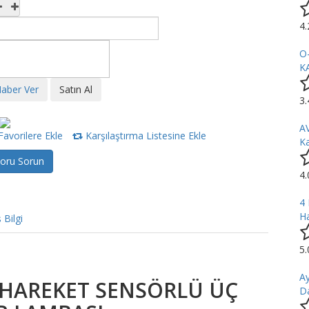
4
O
K
3
A
avorilere Ekle
Karşılaştırma Listesine Ekle
Ka
oru Sorun
4
4 
Ha
 Bilgi
5
Ay
 HAREKET SENSÖRLÜ ÜÇ
Da