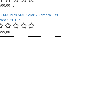
.500,00TL
-KAM 3920 6MP Solar 2 Kameralı Ptz
am 1 Yıl Tür..
.999,60TL