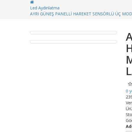
Led Aydınlatma
AYRI GÜNEŞ PANELLİ HAREKET SENSÖRLÜ ÜÇ MO
A
0 
23
Ver
Ür
St
Gör
Ad