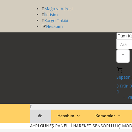
Mağaza Adresi
İletişim
Kargo Takibi
Hesabım
Sepetini
0
ürün
0
Gi
Hesabım
Kameralar
AYRI GÜNEŞ PANELLİ HAREKET SENSÖRLÜ ÜÇ MO