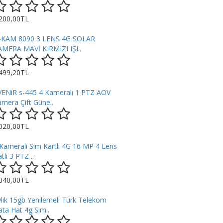
.200,00TL
-KAM 8090 3 LENS 4G SOLAR
AMERA MAVİ KIRMIZI IŞI..
.499,20TL
VENiR s-445 4 Kameralı 1 PTZ AOV
mera Çift Güne..
.020,00TL
Kameralı Sim Kartlı 4G 16 MP 4 Lens
tlı 3 PTZ ..
.040,00TL
lık 15gb Yenilemeli Türk Telekom
ta Hat 4g Sim..