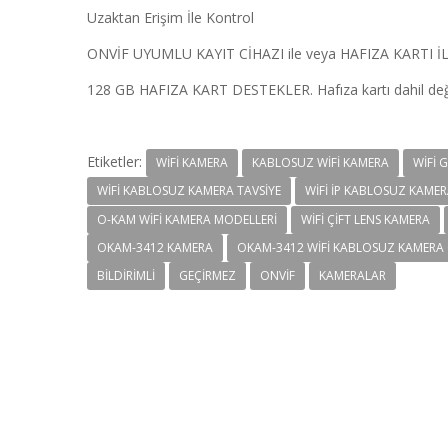
Uzaktan Erişim İle Kontrol
ONVİF UYUMLU KAYIT CİHAZI ile veya HAFIZA KARTI 
128 GB HAFIZA KART DESTEKLER. Hafıza kartı dahil deği
Etiketler:
WIFI KAMERA
KABLOSUZ WIFI KAMERA
WIFI 
WIFI KABLOSUZ KAMERA TAVSIYE
WIFI IP KABLOSUZ KAMER
O-KAM WIFI KAMERA MODELLERI
WIFI ÇIFT LENS KAMERA
OKAM-3412 KAMERA
OKAM-3412 WIFI KABLOSUZ KAMERA 
BILDIRIMLI
GEÇIRMEZ
ONVIF
KAMERALAR