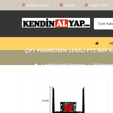
Mağaza Adresi
İletişim
Kargo Takibi
Tüm Kate
H
ÇIFT PANAROMIK LENSLI PTZ 6MP K
Kablosuz Wifi Kameralar
Çift Panarom
O-Kam
Kamer
Hareke
Gö..