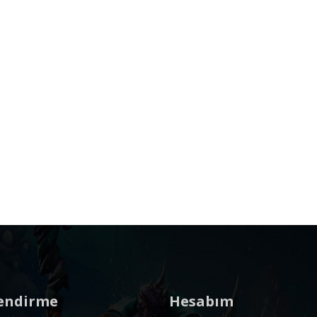
lendirme
Hesabım