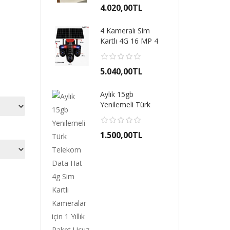
50,00TL
4.020,00TL
1.2
m-500
4 Kameralı Sim
Ok
iUM 4G Sim
Kartlı 4G 16 MP 4
PRE
lı Optik Zoom 4
Lens Hatlı 3 PTZ ..
Kar
ra..
Kam
00,00TL
5.040,00TL
4.8
-S-337
Aylık 15gb
Oka
iUM 4G 4
Yenilemeli Türk
PRE
 AOV ÇİFT
Telekom Data Hat
LEN
L SİRENL..
4g Sim..
PAN
00,00TL
1.500,00TL
4.2
M 8090 3
O-K
 4G SOLAR
LEN
ERA MAVİ
KA
ZI IŞI..
KIRM
99,20TL
3.4