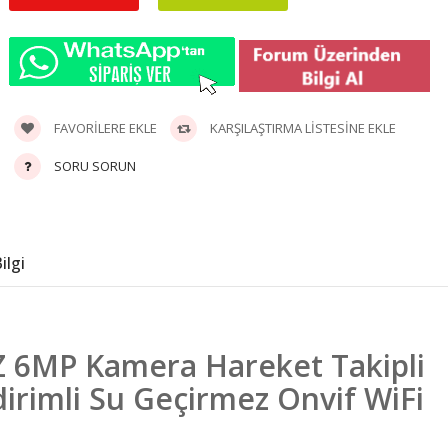
O-KAM 3920 6MP
Solar 2 Kameralı Ptz
FAVORILERE EKLE
KARŞILAŞTIRMA LISTESINE EKLE
Okam 1 Yıl Tür..
SORU SORUN
3.999,60TL
ilgi
TZ 6MP Kamera Hareket Takipli
dirimli Su Geçirmez Onvif WiFi