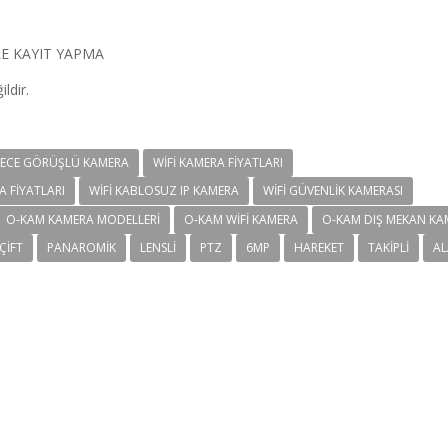
İLE KAYIT YAPMA
ldir.
GECE GÖRÜŞLÜ KAMERA
WIFI KAMERA FIYATLARI
A FIYATLARI
WIFI KABLOSUZ IP KAMERA
WIFI GÜVENLIK KAMERASI
O-KAM KAMERA MODELLERI
O-KAM WIFI KAMERA
O-KAM DIŞ MEKAN KA
ÇIFT
PANAROMIK
LENSLI
PTZ
6MP
HAREKET
TAKIPLI
AL