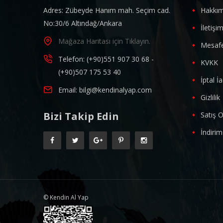
Adres: Zübeyde Hanım mah. Seçim cad.
Hakkım
No:30/6 Altındağ/Ankara
İletişi
Mağaza Haritası için Tıklayın.
Mesafe
Telefon: (+90)551 907 30 68 -
KVKK
(+90)507 175 53 40
İptal İ
Email: bilgi@kendinalyap.com
Gizlilik
Bizi Takip Edin
Satış O
İndirim
© Kendin Al Yap