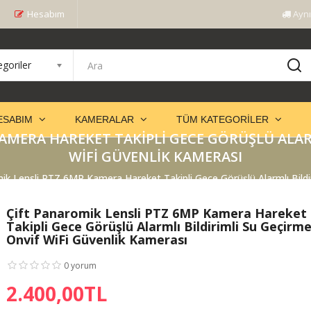
Hesabım
Aynı
goriler
ESABIM
KAMERALAR
TÜM KATEGORILER
AMERA HAREKET TAKIPLI GECE GÖRÜŞLÜ ALAR
WIFI GÜVENLIK KAMERASI
ik Lensli PTZ 6MP Kamera Hareket Takipli Gece Görüşlü Alarmlı Bildi
Çift Panaromik Lensli PTZ 6MP Kamera Hareket
Takipli Gece Görüşlü Alarmlı Bildirimli Su Geçirm
Onvif WiFi Güvenlik Kamerası
 3012 Çift
0 yorum
AVENiR S-445 4
O-Ka
a PTZ
Kameralı 1 PTZ AOV
Kame
2.400,00TL
t Takipli Gece
Kamera Çift Güne..
Hare
Gö..