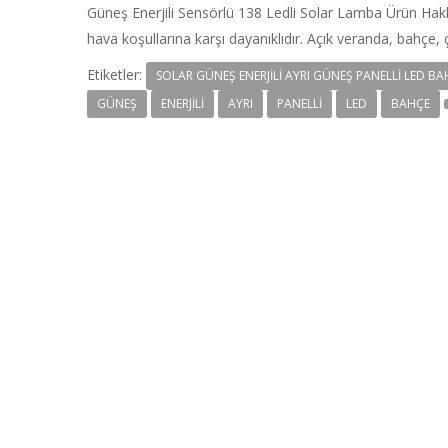
Güneş Enerjili Sensörlü 138 Ledli Solar Lamba Ürün Hakk
hava koşullarına karşı dayanıklıdır. Açık veranda, bahçe,
Etiketler:
SOLAR GÜNEŞ ENERJILI AYRI GÜNEŞ PANELLI LED BA
GÜNEŞ
ENERJILI
AYRI
PANELLI
LED
BAHÇE