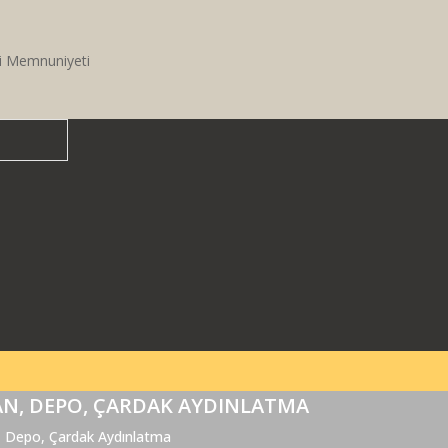
i Memnuniyeti
VAN, DEPO, ÇARDAK AYDINLATMA
n, Depo, Çardak Aydınlatma