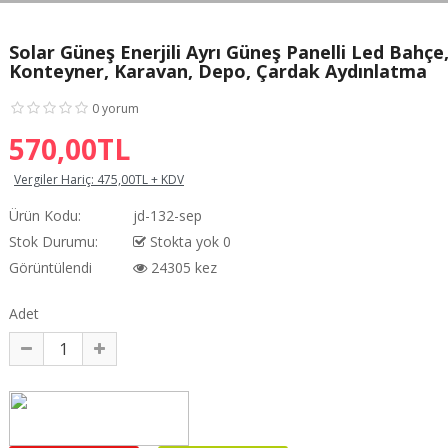
Solar Güneş Enerjili Ayrı Güneş Panelli Led Bahçe
Konteyner, Karavan, Depo, Çardak Aydınlatma
0 yorum
570,00TL
Vergiler Hariç:
475,00TL + KDV
Ürün Kodu:
jd-132-sep
Stok Durumu:
Stokta yok 0
Görüntülendi
24305 kez
Adet