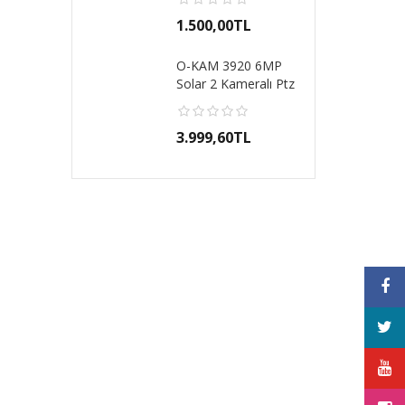
4g Sim..
1.500,00TL
O-KAM 3920 6MP
Solar 2 Kameralı Ptz
Okam 1 Yıl Tür..
3.999,60TL