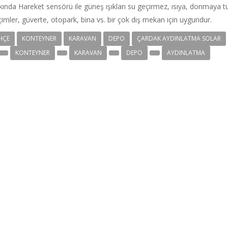
ında Hareket sensörü ile güneş ışıkları su geçirmez, ısıya, donmaya 
 çimler, güverte, otopark, bina vs. bir çok dış mekan için uygundur.
HÇE
KONTEYNER
KARAVAN
DEPO
ÇARDAK AYDINLATMA SOLAR
KONTEYNER
KARAVAN
DEPO
AYDINLATMA