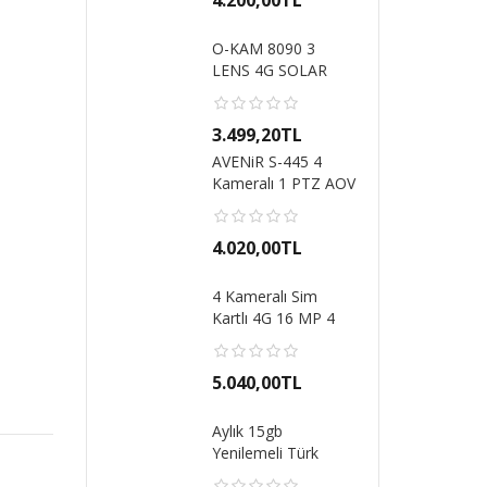
4.200,00TL
O-KAM 8090 3
LENS 4G SOLAR
KAMERA MAVİ
KIRMIZI IŞI..
3.499,20TL
AVENiR S-445 4
Kameralı 1 PTZ AOV
Kamera Çift Güne..
4.020,00TL
4 Kameralı Sim
Kartlı 4G 16 MP 4
Lens Hatlı 3 PTZ ..
5.040,00TL
Aylık 15gb
Yenilemeli Türk
Telekom Data Hat