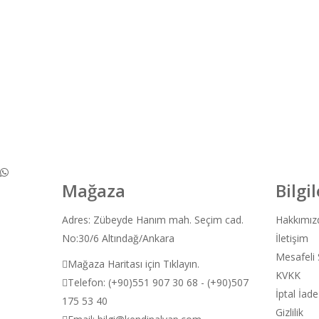
Mağaza
Bilgi
Adres: Zübeyde Hanım mah. Seçim cad.
Hakkımız
No:30/6 Altındağ/Ankara
İletişim
Mesafeli 
Mağaza Haritası için Tıklayın.
KVKK
Telefon: (+90)551 907 30 68 - (+90)507
İptal İade
175 53 40
Gizlilik