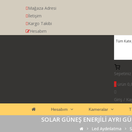
Mağaza Adresi
İletişim
Kargo Takibi
Hesabım
Sepetiniz
0
ürün
0,
Giriş
/
Kay
Hesabım
Kameralar
T
SOLAR GÜNEŞ ENERJILI AYRI G
Led Aydınlatma
S