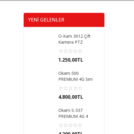
,
YENI GELENLER
O-Kam 3012 Çift
Kamera PTZ
Hareket Takipli Gece
Gö..
1.250,00TL
Okam-500
PREMiUM 4G Sim
Kartlı Optik Zoom 4
Kamera..
4.800,00TL
Okam-S-337
PREMiUM 4G 4
LENS AOV ÇİFT
PANEL SİRENL..