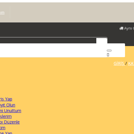
ım
Aynı 
GIRIŞ
/
KA
riş Yap
yıt Olun
emi Unuttum
işlerim
bı Düzenle
tim
e Yap