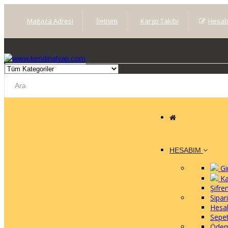
Mağaza Adresi
İletişim
Kargo Takibi
Hesab
HESABIM
Gi
Ka
Şifr
Sipar
Hesa
Sepe
Ödem