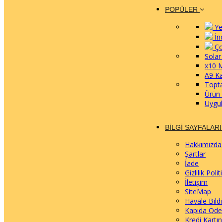
POPÜLER
Ye
İn
Ço
Solar
x10 
A9 K
Topta
Ürün 
Uygu
BILGI SAYFALAR
Hakkımızda
Şartlar
İade
Gizlilik Polit
İletişim
SiteMap
Havale Bildi
Kapıda Öd
Kredi Kartı