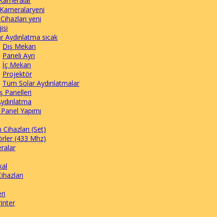
Kameralar
Kameralar
yeni
 Cihazları
yeni
isi
ar Aydınlatma
sıcak
Dış Mekan
Paneli Ayrı
İç Mekan
Projektör
Tüm Solar Aydınlatmalar
 Panelleri
Aydınlatma
 Panel Yapımı
 Cihazları
(Set)
örler
(433 Mhz)
ralar
kal
Cihazları
ri
inter