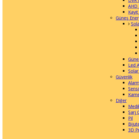
DVR
AHD 
Kayıt
Güneş Enerj
Sol
Güneş
Led 
Solar
Güvenlik
Alarm
Sens
Kame
Diğer
Medi
Şarj 
Pil
Bijute
3D Pr