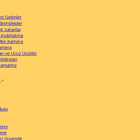
ni Gelenler
dirimdekiler
k Satanlar
 Aydınlatma
Mini Kamera
amera
n ve Ucuz Ürünler
Videoları
lamamız
I
ikası
rimi
eme
nız Güvende