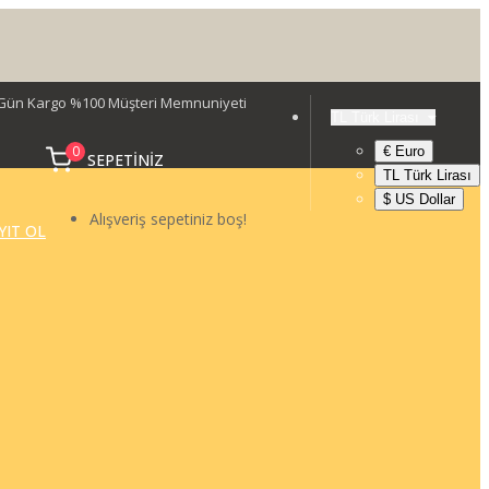
Gün Kargo %100 Müşteri Memnuniyeti
TL Türk Lirası
0
€ Euro
SEPETINIZ
TL Türk Lirası
$ US Dollar
Alışveriş sepetiniz boş!
YIT OL